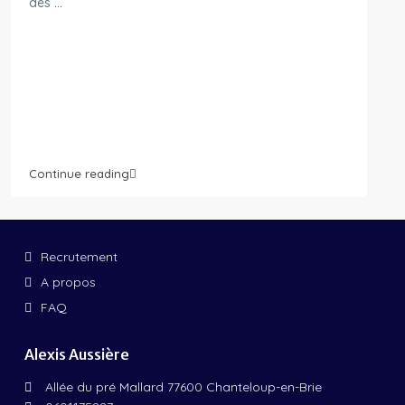
des
...
Continue reading
Recrutement
A propos
FAQ
Alexis Aussière
Allée du pré Mallard 77600 Chanteloup-en-Brie