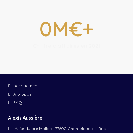
0
M€+
Chiffre d'affaires en 2021
Recrutement
A propos
FAQ
Alexis Aussière
Allée du pré Mallard 77600 Chanteloup-en-Brie