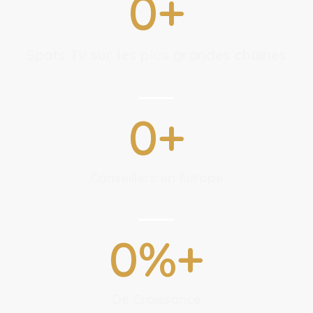
0
+
Spots Tv sur les plus grandes chaines
0
+
Conseillers en Europe
0
%+
De Croissance