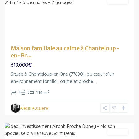
A vendre
Maison familiale au calme à Chanteloup-
en-Br...
619.000€
Située à Chanteloup-en-Brie (77600), au cœur d’un
Ile-
environnement familial, calme et proche
...
de-
2
5
2
214 m
France
,
Villeneuve-
Alexis Aussiere
Saint-
Denis
A vendre