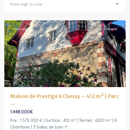
de-
Price High to Low
France
,
Montévrain
Featured
A vendre
Maison de Prestige à Chessy – 412 m² | Parc
...
1.448.000€
Prix : 1 575 000 € | Surface : 412 m² | Terrain : 6200 m² | 8
Ile-
Chambres | 3 Salles de bain📍
...