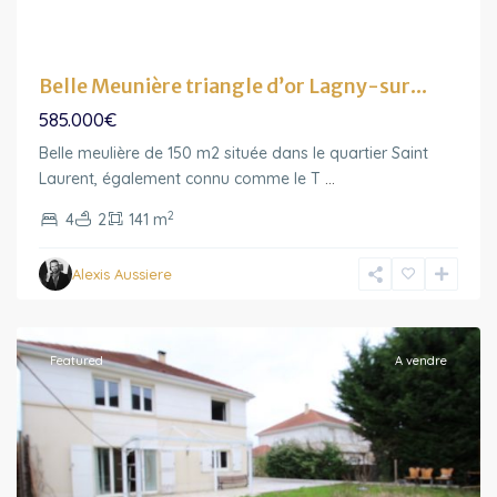
Belle Meunière triangle d’or Lagny-sur...
585.000€
Belle meulière de 150 m2 située dans le quartier Saint
Ile-
Laurent, également connu comme le T
...
de-
2
4
2
141 m
France
,
Chanteloup-
Alexis Aussiere
en-
Brie
Featured
A vendre