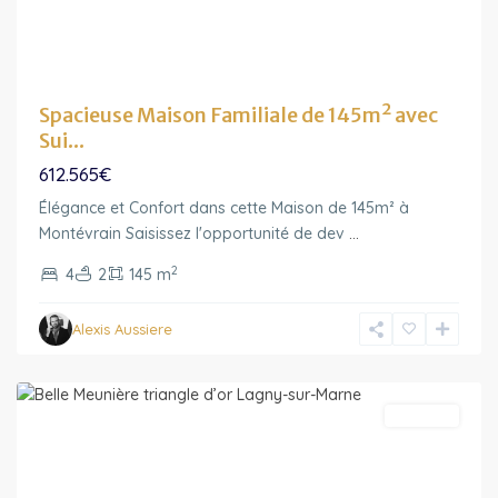
Spacieuse Maison Familiale de 145m² avec
Sui...
612.565€
Élégance et Confort dans cette Maison de 145m² à
Ile-
Montévrain Saisissez l'opportunité de dev
...
de-
2
4
2
145 m
France
,
Lagny-
Alexis Aussiere
sur-
Marne
Featured
A vendre