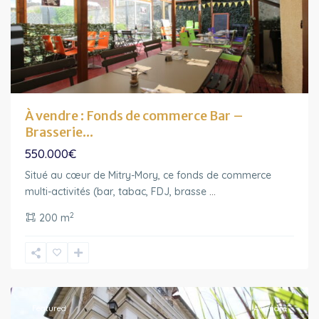
À vendre : Fonds de commerce Bar –
Brasserie...
550.000€
Situé au cœur de Mitry-Mory, ce fonds de commerce
multi-activités (bar, tabac, FDJ, brasse
...
2
200 m
Ile-
de-
France
Featured
A vendre