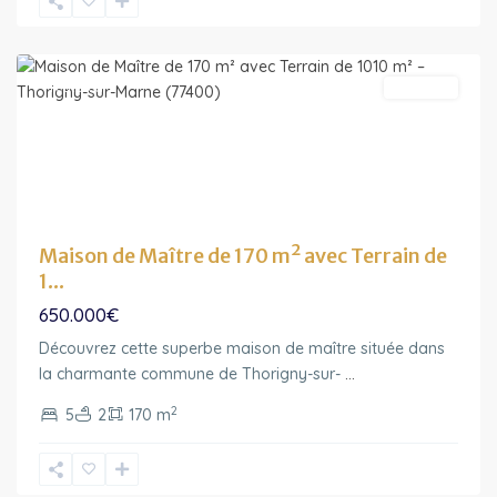
Sur-
Marne
Featured
A vendre
Maison de Maître de 170 m² avec Terrain de
1...
650.000€
Ile-
Découvrez cette superbe maison de maître située dans
de-
la charmante commune de Thorigny-sur-
...
France
,
2
5
2
170 m
Saint
Cyr
sur