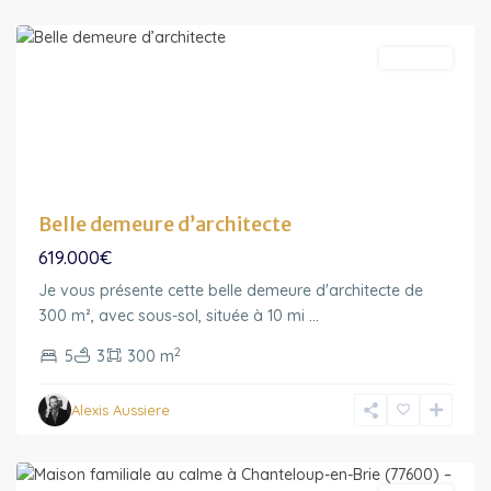
Morin
Featured
A vendre
Belle demeure d’architecte
619.000€
Je vous présente cette belle demeure d'architecte de
Ile-
300 m², avec sous-sol, située à 10 mi
...
de-
2
5
3
300 m
France
,
Chanteloup-
Alexis Aussiere
en-
Brie