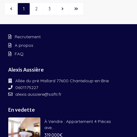
1
2
3
Recrutement
A propos
FAQ
Alexis Aussière
Allée du pré Mallard 77600 Chanteloup-en-Brie
0601175227
alexis.aussiere@safti.fr
En vedette
À Vendre : Appartement 4 Pièces
ave...
319.000€