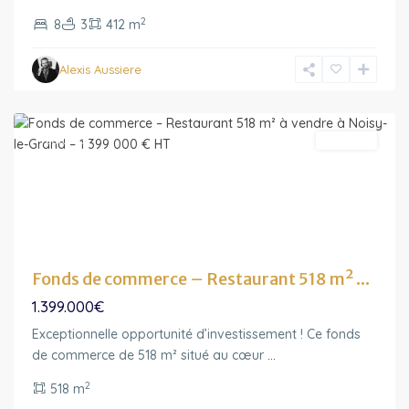
de-
2
8
3
412 m
France
,
Noisy-
Alexis Aussiere
le-
Grand
Featured
A vendre
Fonds de commerce – Restaurant 518 m² ...
1.399.000€
Exceptionnelle opportunité d’investissement ! Ce fonds
Ile-
de commerce de 518 m² situé au cœur
...
de-
2
518 m
France
,