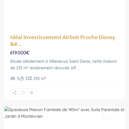
Idéal Investissement Airbnb Proche Disney
&#...
619.000€
Située idéalement à Villeneuve Saint Denis, cette maison
de 210 m² entièrement rénovée off
...
2
5
3
210 m
Ile-
de-
France
Vendu