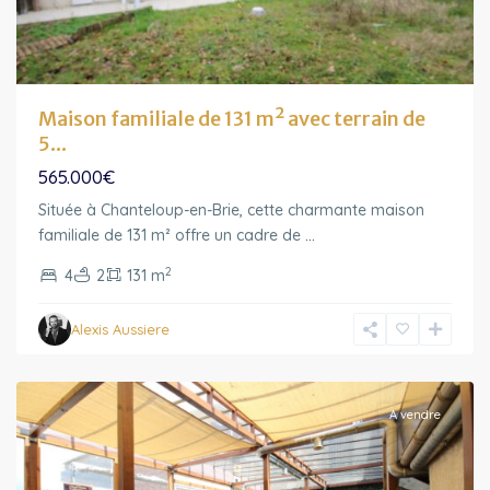
Maison familiale de 131 m² avec terrain de
5...
565.000€
Située à Chanteloup-en-Brie, cette charmante maison
familiale de 131 m² offre un cadre de
...
2
4
2
131 m
Ile-
Alexis Aussiere
de-
France
A vendre