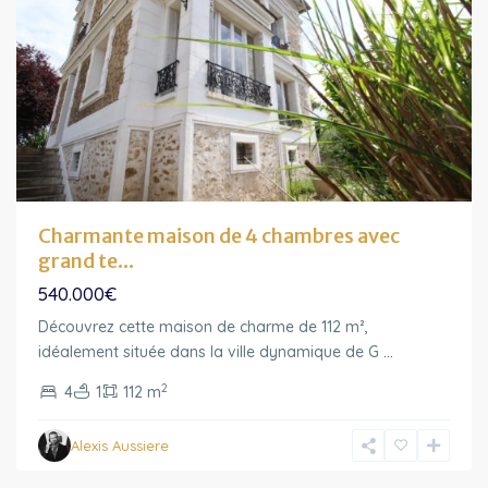
Charmante maison de 4 chambres avec
grand te...
540.000€
Découvrez cette maison de charme de 112 m²,
idéalement située dans la ville dynamique de G
...
2
4
1
112 m
Alexis Aussiere