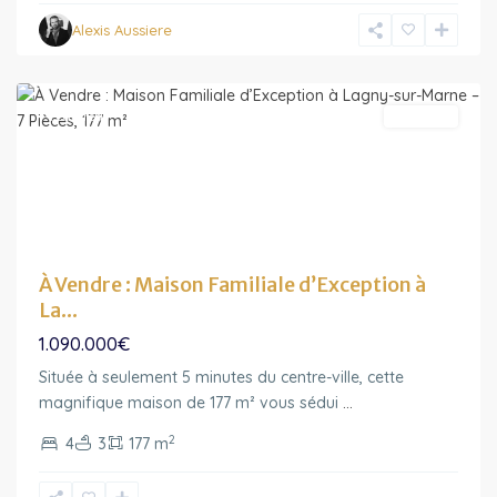
Lagny-
Alexis Aussiere
sur-
Marne
Featured
A vendre
À Vendre : Maison Familiale d’Exception à
La...
1.090.000€
Située à seulement 5 minutes du centre-ville, cette
Ile-
magnifique maison de 177 m² vous sédui
...
de-
2
4
3
177 m
France
,
Thorigny-