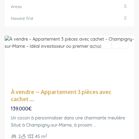
Areas
Ile-
Newest first
de-
France
Exclusivité
Vendu
À vendre – Appartement 3 pièces avec
cachet ...
139.000€
Un cocon à personnaliser dans une charmante meulière
Ile-
Situé à Champigny-sur-Marne, à proxim
...
de-
2
2
1
45 m