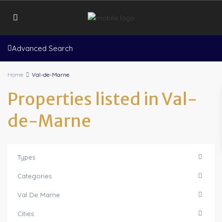
Advanced Search
Home
Val-de-Marne
Properties listed in Val-
de-Marne
Types
Categories
Val De Marne
Cities