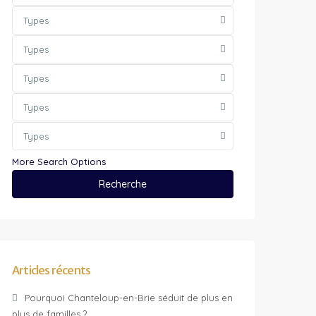
Types
Types
Types
Types
Types
More Search Options
Recherche
Articles récents
Pourquoi Chanteloup-en-Brie séduit de plus en
plus de familles ?