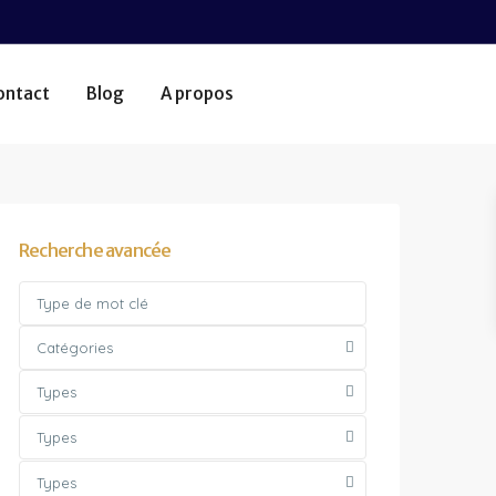
ontact
Blog
A propos
Recherche avancée
Catégories
Types
Types
Types