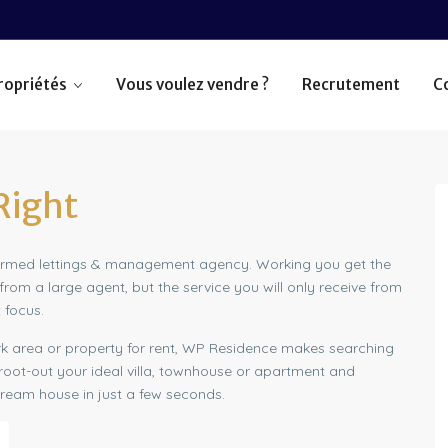
ropriétés
Vous voulez vendre ?
Recrutement
C
Right
y formed lettings & management agency. Working you get the
om a large agent, but the service you will only receive from
 focus.
ork area or property for rent, WP Residence makes searching
root-out your ideal villa, townhouse or apartment and
dream house in just a few seconds.