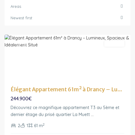
Areas
Ile-
de-
Newest first
France
,
Drancy
Featured
A vendre
Élégant Appartement 61m² à Drancy – Lu...
244.900€
Découvrez ce magnifique appartement T3 au 5ème et
dernier étage du prisé quartier La Muett
...
2
2
1
61 m