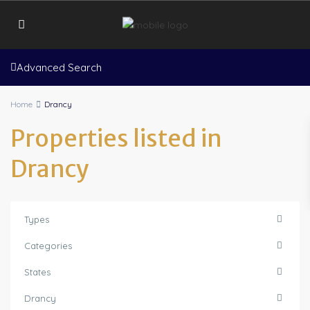
Advanced Search
Home
Drancy
Properties listed in
Drancy
Types
Categories
States
Drancy