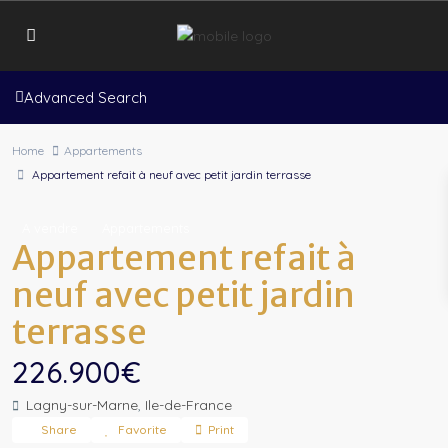
Advanced Search
Home
Appartements
Appartement refait à neuf avec petit jardin terrasse
A vendre
Appartements
Appartement refait à
neuf avec petit jardin
terrasse
226.900€
Lagny-sur-Marne
,
Ile-de-France
Share
Favorite
Print