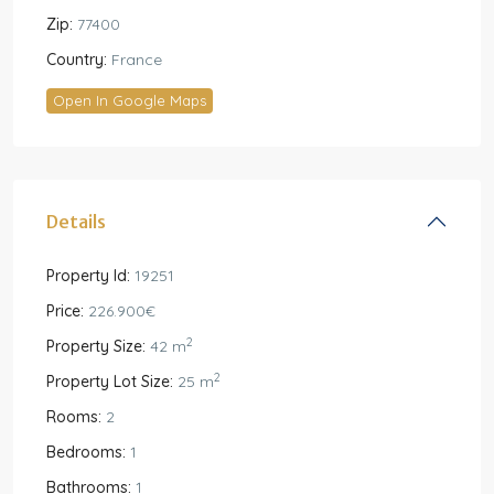
Zip:
77400
Country:
France
Open In Google Maps
Details
Property Id:
19251
Price:
226.900€
2
Property Size:
42 m
2
Property Lot Size:
25 m
Rooms:
2
Bedrooms:
1
Bathrooms:
1