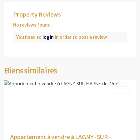
Property Reviews
No reviews found.
You need to
login
in order to post a review
Ile-
de-
France
,
Lagny-
sur-
Biens similaires
Marne
A vendre
Appartement à vendre à LAGNY-SUR-