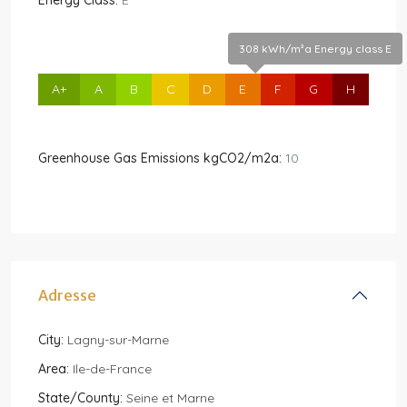
308 kWh/m²a Energy class E
A+
A
B
C
D
E
F
G
H
Greenhouse Gas Emissions kgCO2/m2a:
10
Adresse
City:
Lagny-sur-Marne
Area:
Ile-de-France
State/County:
Seine et Marne