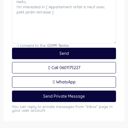
I consent to the
GDPR Terms
Call
0601175227
WhatsApp
You can reply to private messages from "Inbox" page in
your user account.