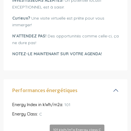
INVESTISSEURS ALERTES!
Un potentiel locatif
EXCEPTIONNEL est à saisir.
Curieux?
Une visite virtuelle est prête pour vous
immerger!
N’ATTENDEZ PAS!
Des opportunités comme celle-ci, ça
ne dure pas!
NOTEZ-LE MAINTENANT SUR VOTRE AGENDA!
Performances énergétiques
Energy Index in kWh/m2a:
101
Energy Class:
C
101 kWh/m²a Energy class C