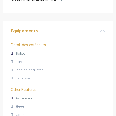
Nombre de stationnement:
1pl
Equipements
Detail des extérieurs
Balcon
Jardin
Piscine chauffée
Terrasse
Other Features
Ascenseur
Cave
Cour