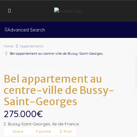
Advanced Search
Home
Appartements
Bel appartement au centre-ville de Bussy-Saint-Georges
Exclusivité
Appartements
Bel appartement au
centre-ville de Bussy-
Saint-Georges
275.000€
Bussy-Saint-Georges
,
Ile-de-France
Share
Favorite
Print