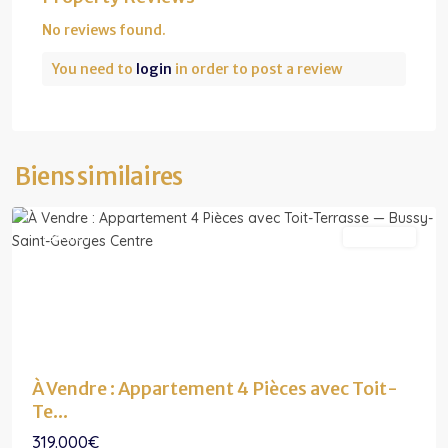
No reviews found.
You need to
login
in order to post a review
Ile-
de-
France
,
Bussy-
Saint-
Biens similaires
Georges
Featured
Exclusivité
À Vendre : Appartement 4 Pièces avec Toit-
Te...
319.000€