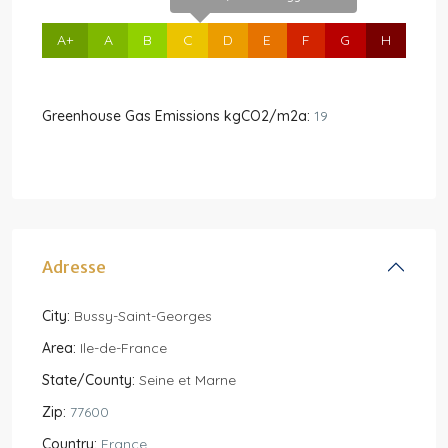
A+
A
B
C
D
E
F
G
H
Greenhouse Gas Emissions kgCO2/m2a:
19
Adresse
City:
Bussy-Saint-Georges
Area:
Ile-de-France
State/County:
Seine et Marne
Zip:
77600
Country:
France