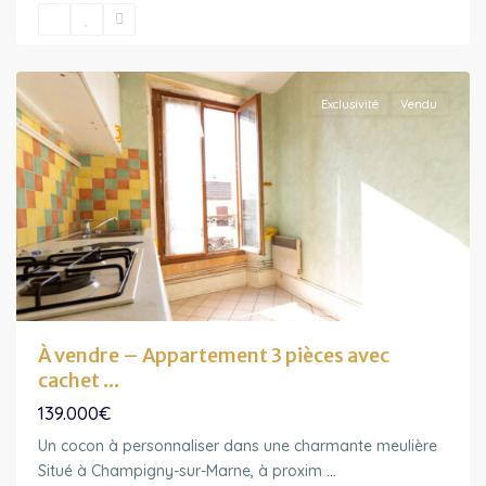
Ile-
de-
France
Exclusivité
Vendu
À vendre – Appartement 3 pièces avec
cachet ...
139.000€
Un cocon à personnaliser dans une charmante meulière
Ile-
Situé à Champigny-sur-Marne, à proxim
...