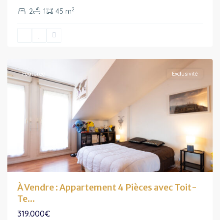
de-
2
2
1
45 m
France
,
Bussy-
Saint-
Georges
Featured
Exclusivité
À Vendre : Appartement 4 Pièces avec Toit-
Te...
319.000€