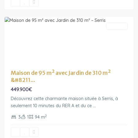
France
,
Serris
A vendre
Maison de 95 m² avec Jardin de 310 m²
&#8211...
449.900€
Découvrez cette charmante maison située à Serris, à
Ile-
seulement 10 minutes du RER A et du ce
...
de-
2
3
1
94 m
France
,
Chanteloup-
en-