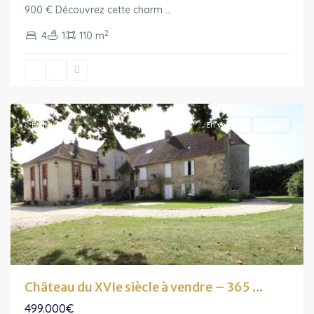
900 € Découvrez cette charm
...
2
4
1
110 m
Ile-
de-
France
Featured
En vedette
Vendu
Château du XVIe siècle à vendre – 365 ...
499.000€