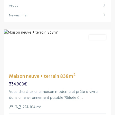
Areas
Ile-
Newest first
de-
France
A vendre
Maison neuve + terrain 838m²
334.900€
Vous cherchez une maison moderne et prête à vivre
dans un environnement paisible ?Située à
...
2
3
2
104 m