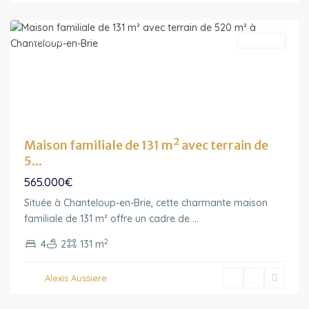
Brie
Featured
A vendre
Maison familiale de 131 m² avec terrain de
5...
565.000€
Située à Chanteloup-en-Brie, cette charmante maison
familiale de 131 m² offre un cadre de
...
2
4
2
131 m
Ile-
de-
Alexis Aussiere
France
,
Drancy