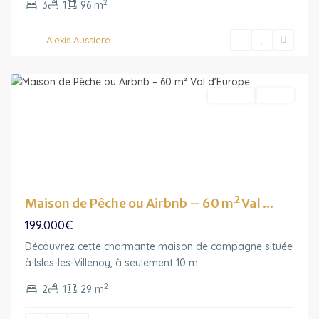
2
3
1
96 m
France
,
Isles-
Alexis Aussiere
Les-
Villenoy
A vendre
Vendu
Maison de Pêche ou Airbnb – 60 m² Val ...
199.000€
Découvrez cette charmante maison de campagne située
à Isles-les-Villenoy, à seulement 10 m
...
2
2
1
29 m
Ile-
de-