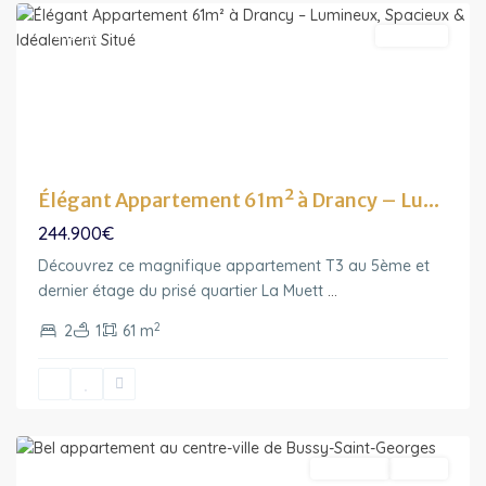
Featured
A vendre
Élégant Appartement 61m² à Drancy – Lu...
244.900€
Découvrez ce magnifique appartement T3 au 5ème et
Ile-
dernier étage du prisé quartier La Muett
...
de-
2
2
1
61 m
France
,
Bussy-
Saint-
Georges
Featured
Exclusivité
Vendu