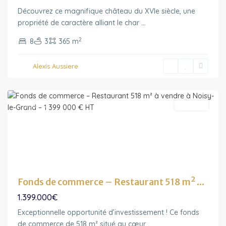
Découvrez ce magnifique château du XVIe siècle, une
Ile-
propriété de caractère alliant le char
...
de-
2
8
3
365 m
France
,
Noisy-
Alexis Aussiere
le-
Grand
Featured
A vendre
Fonds de commerce – Restaurant 518 m² ...
1.399.000€
Exceptionnelle opportunité d’investissement ! Ce fonds
de commerce de 518 m² situé au cœur
...