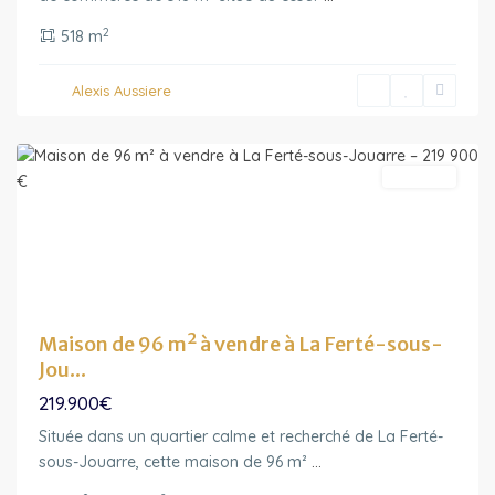
2
518 m
Ile-
Alexis Aussiere
de-
France
A vendre
Maison de 96 m² à vendre à La Ferté-sous-
Jou...
219.900€
Située dans un quartier calme et recherché de La Ferté-
Ile-
sous-Jouarre, cette maison de 96 m²
...
de-