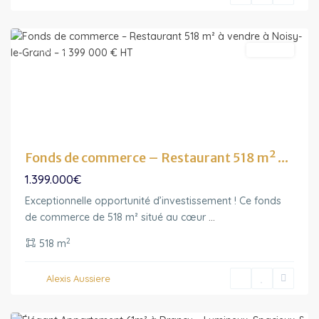
Grand
Featured
A vendre
Fonds de commerce – Restaurant 518 m² ...
1.399.000€
Exceptionnelle opportunité d’investissement ! Ce fonds
de commerce de 518 m² situé au cœur
...
2
518 m
Ile-
de-
Alexis Aussiere
France
,
Drancy