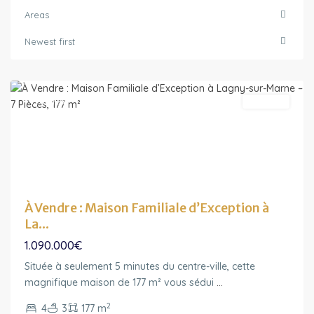
de-
Areas
France
,
Lagny-
Newest first
sur-
Marne
Featured
A vendre
À Vendre : Maison Familiale d’Exception à
La...
1.090.000€
Située à seulement 5 minutes du centre-ville, cette
magnifique maison de 177 m² vous sédui
...
2
4
3
177 m