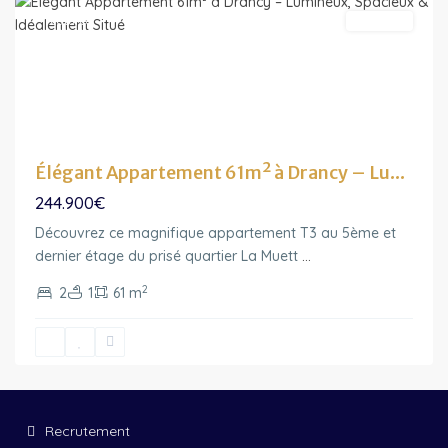
Featured
A vendre
Élégant Appartement 61m² à Drancy – Lu...
244.900€
Découvrez ce magnifique appartement T3 au 5ème et
dernier étage du prisé quartier La Muett
...
2
2
1
61 m
Recrutement