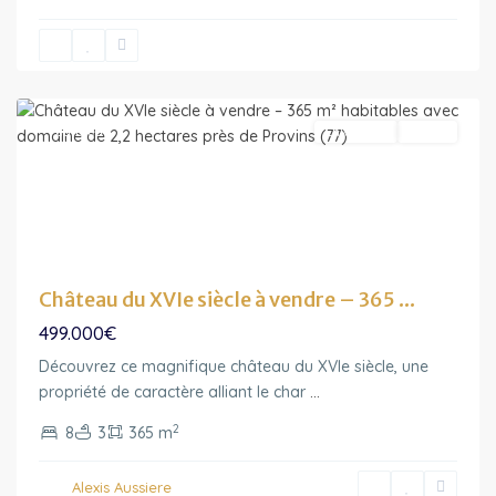
Ile-
de-
France
Featured
En vedette
Vendu
Château du XVIe siècle à vendre – 365 ...
499.000€
Découvrez ce magnifique château du XVIe siècle, une
Ile-
propriété de caractère alliant le char
...
de-
2
8
3
365 m
France
,
Noisy-
Alexis Aussiere
le-